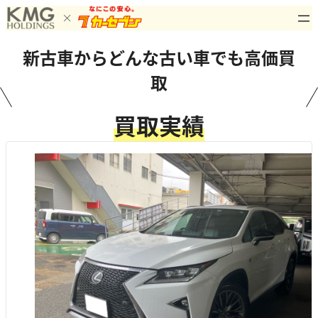
内
容
を
新古車からどんな古い車でも高価買
ス
取
キ
ッ
プ
買取実績